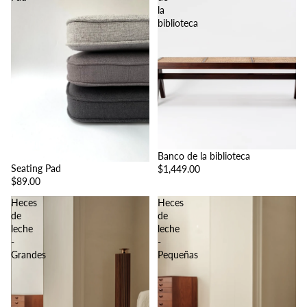
la
biblioteca
Banco de la biblioteca
Seating Pad
$1,449.00
$89.00
Heces
Heces
de
de
leche
leche
-
-
Grandes
Pequeñas