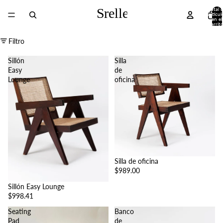
Total 
artícul
en el
carrito
0
Filtro
Sillón
Silla
Easy
de
Lounge
oficina
Silla de oficina
$989.00
Sillón Easy Lounge
$998.41
Seating
Banco
Pad
de