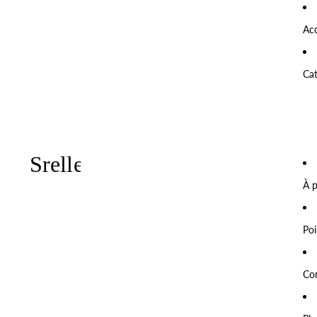
Acc
Ca
À 
Poi
Co