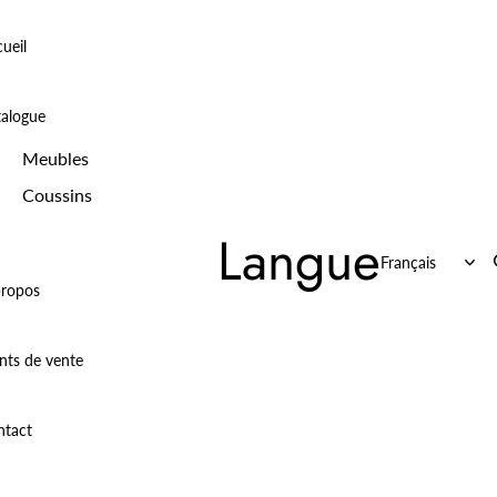
ueil
talogue
Meubles
Coussins
Langue
propos
nts de vente
ntact