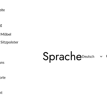
eite
og
Möbel
Sitzpolster
Sprache
uns
orte
kt