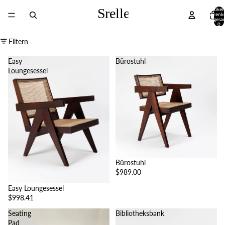
Artikel
Warenk
insgesa
0
Filtern
Easy
Bürostuhl
Loungesessel
Bürostuhl
$989.00
Easy Loungesessel
$998.41
Seating
Bibliotheksbank
Pad