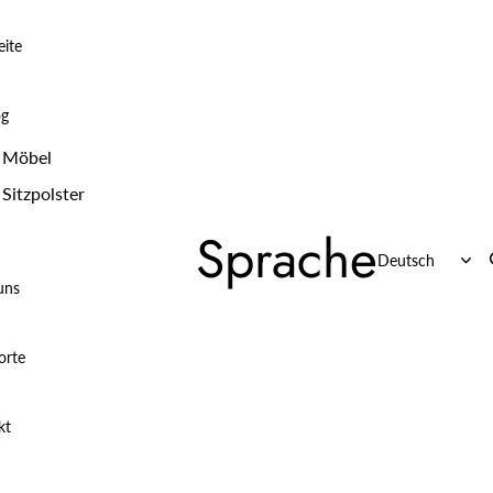
eite
og
Möbel
Sitzpolster
Sprache
uns
orte
kt