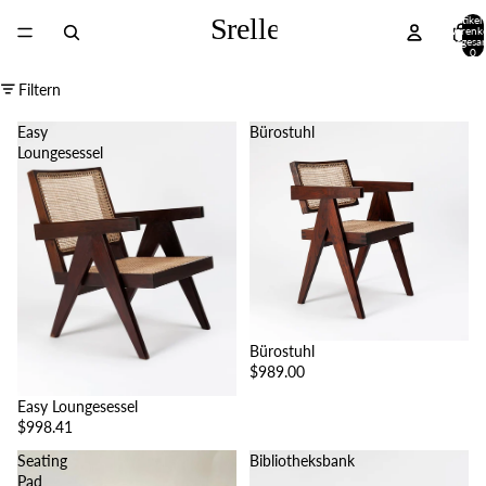
Artikel
Warenk
insgesa
0
Filtern
Easy
Bürostuhl
Loungesessel
Bürostuhl
$989.00
Easy Loungesessel
$998.41
Seating
Bibliotheksbank
Pad