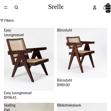
Artikel
Warenk
insgesa
0
Filtern
Easy
Bürostuhl
Loungesessel
Bürostuhl
$989.00
Easy Loungesessel
$998.41
Seating
Bibliotheksbank
Pad