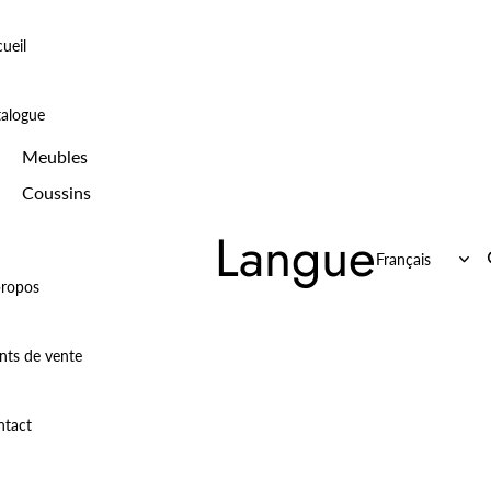
ueil
talogue
Meubles
Coussins
Langue
propos
nts de vente
ntact