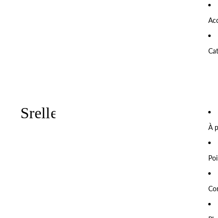
Acc
Ca
À 
Poi
Co