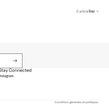
0 article
Trier
Stay Connected
Politique de remboursement
Instagram
Politique de confidentialité
Conditions d’utilisation
Politique d’expédition
Conditions générales et politiques